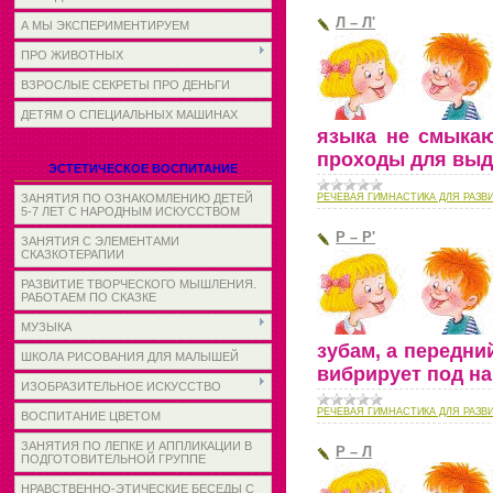
Л – Л'
А МЫ ЭКСПЕРИМЕНТИРУЕМ
ПРО ЖИВОТНЫХ
ВЗРОСЛЫЕ СЕКРЕТЫ ПРО ДЕНЬГИ
ДЕТЯМ О СПЕЦИАЛЬНЫХ МАШИНАХ
языка не смыкаю
проходы для выд
ЭСТЕТИЧЕСКОЕ ВОСПИТАНИЕ
РЕЧЕВАЯ ГИМНАСТИКА ДЛЯ РАЗВ
ЗАНЯТИЯ ПО ОЗНАКОМЛЕНИЮ ДЕТЕЙ
5-7 ЛЕТ С НАРОДНЫМ ИСКУССТВОМ
Р – Р'
ЗАНЯТИЯ С ЭЛЕМЕНТАМИ
СКАЗКОТЕРАПИИ
РАЗВИТИЕ ТВОРЧЕСКОГО МЫШЛЕНИЯ.
РАБОТАЕМ ПО СКАЗКЕ
МУЗЫКА
зубам, а передни
ШКОЛА РИСОВАНИЯ ДЛЯ МАЛЫШЕЙ
вибрирует под н
ИЗОБРАЗИТЕЛЬНОЕ ИСКУССТВО
РЕЧЕВАЯ ГИМНАСТИКА ДЛЯ РАЗВ
ВОСПИТАНИЕ ЦВЕТОМ
ЗАНЯТИЯ ПО ЛЕПКЕ И АППЛИКАЦИИ В
Р – Л
ПОДГОТОВИТЕЛЬНОЙ ГРУППЕ
НРАВСТВЕННО-ЭТИЧЕСКИЕ БЕСЕДЫ С