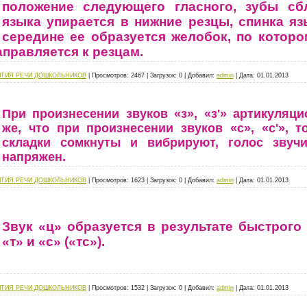
положение следующего гласного, зубы сб
языка упирается в нижние резцы, спинка яз
середине ее образуется желобок, по котор
аправляется к резцам.
ИТИЯ РЕЧИ ДОШКОЛЬНИКОВ
|
Просмотров:
2467
|
Загрузок:
0
|
Добавил:
admin
|
Дата:
01.01.2013
При произнесении звуков «з», «з'» артикуляц
же, что при произнесении звуков «с», «с'», 
складки сомкнуты и вибрируют, голос звуч
напряжен.
ИТИЯ РЕЧИ ДОШКОЛЬНИКОВ
|
Просмотров:
1623
|
Загрузок:
0
|
Добавил:
admin
|
Дата:
01.01.2013
Звук «ц» образуется в результате быстрого
«т» и «с» («тс»).
ИТИЯ РЕЧИ ДОШКОЛЬНИКОВ
|
Просмотров:
1532
|
Загрузок:
0
|
Добавил:
admin
|
Дата:
01.01.2013