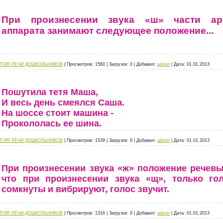
При произнесении звука «ш» части арт
аппарата занимают следующее положение...
ИТИЯ РЕЧИ ДОШКОЛЬНИКОВ
|
Просмотров:
1560
|
Загрузок:
0
|
Добавил:
admin
|
Дата:
01.01.2013
Пошутила тетя Маша,
И весь день смеялся Саша.
На шоссе стоит машина -
Прокололась ее шина.
ИТИЯ РЕЧИ ДОШКОЛЬНИКОВ
|
Просмотров:
1539
|
Загрузок:
0
|
Добавил:
admin
|
Дата:
01.01.2013
При произнесении звука «ж» положение речевы
что при произнесении звука «щ», только го
сомкнуты и вибрируют, голос звучит.
ИТИЯ РЕЧИ ДОШКОЛЬНИКОВ
|
Просмотров:
1316
|
Загрузок:
0
|
Добавил:
admin
|
Дата:
01.01.2013