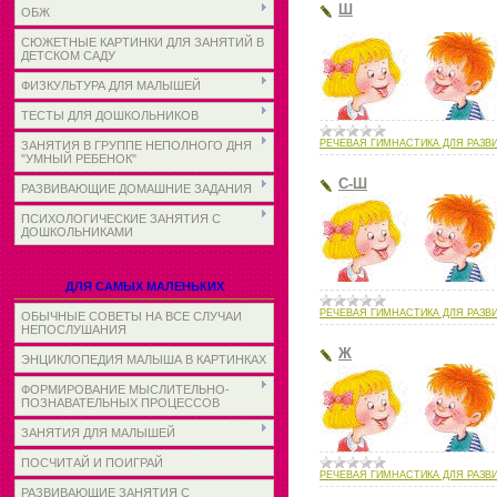
Ш
ОБЖ
СЮЖЕТНЫЕ КАРТИНКИ ДЛЯ ЗАНЯТИЙ В
ДЕТСКОМ САДУ
ФИЗКУЛЬТУРА ДЛЯ МАЛЫШЕЙ
ТЕСТЫ ДЛЯ ДОШКОЛЬНИКОВ
РЕЧЕВАЯ ГИМНАСТИКА ДЛЯ РАЗВ
ЗАНЯТИЯ В ГРУППЕ НЕПОЛНОГО ДНЯ
"УМНЫЙ РЕБЕНОК"
С-Ш
РАЗВИВАЮЩИЕ ДОМАШНИЕ ЗАДАНИЯ
ПСИХОЛОГИЧЕСКИЕ ЗАНЯТИЯ С
ДОШКОЛЬНИКАМИ
ДЛЯ САМЫХ МАЛЕНЬКИХ
РЕЧЕВАЯ ГИМНАСТИКА ДЛЯ РАЗВ
ОБЫЧНЫЕ СОВЕТЫ НА ВСЕ СЛУЧАИ
НЕПОСЛУШАНИЯ
Ж
ЭНЦИКЛОПЕДИЯ МАЛЫША В КАРТИНКАХ
ФОРМИРОВАНИЕ МЫСЛИТЕЛЬНО-
ПОЗНАВАТЕЛЬНЫХ ПРОЦЕССОВ
ЗАНЯТИЯ ДЛЯ МАЛЫШЕЙ
ПОСЧИТАЙ И ПОИГРАЙ
РЕЧЕВАЯ ГИМНАСТИКА ДЛЯ РАЗВ
РАЗВИВАЮЩИЕ ЗАНЯТИЯ С