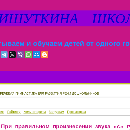
ШУТКИНА ШКО
ываем и обучаем детей от одного го
 РЕЧЕВАЯ ГИМНАСТИКА ДЛЯ РАЗВИТИЯ РЕЧИ ДОШКОЛЬНИКОВ
нию
·
Рейтингу
·
Комментариям
·
Загрузкам
·
Просмотрам
При правильном произнесении звука «с» 