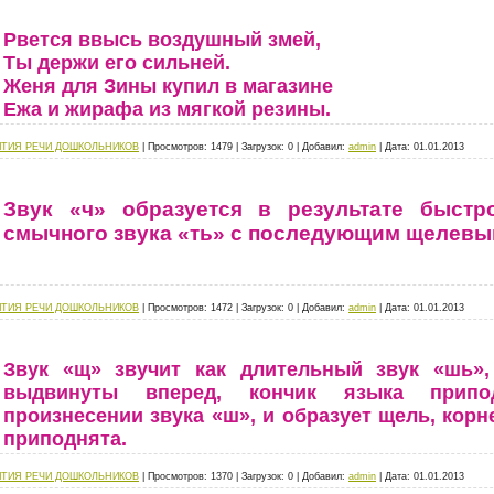
Рвется ввысь воздушный змей,
Ты держи его сильней.
Женя для Зины купил в магазине
Ежа и жирафа из мягкой резины.
ИТИЯ РЕЧИ ДОШКОЛЬНИКОВ
|
Просмотров:
1479
|
Загрузок:
0
|
Добавил:
admin
|
Дата:
01.01.2013
Звук «ч» образуется в результате быстр
смычного звука «ть» с последующим щелевы
ИТИЯ РЕЧИ ДОШКОЛЬНИКОВ
|
Просмотров:
1472
|
Загрузок:
0
|
Добавил:
admin
|
Дата:
01.01.2013
Звук «щ» звучит как длительный звук «шь»
выдвинуты вперед, кончик языка припо
произнесении звука «ш», и образует щель, корн
приподнята.
ИТИЯ РЕЧИ ДОШКОЛЬНИКОВ
|
Просмотров:
1370
|
Загрузок:
0
|
Добавил:
admin
|
Дата:
01.01.2013