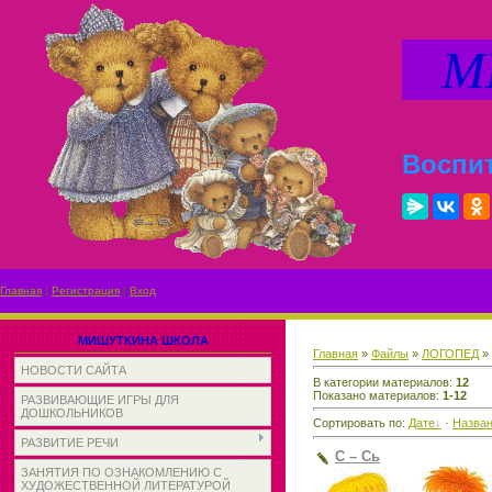
МИ
Воспит
Главная
|
Регистрация
|
Вход
МИШУТКИНА ШКОЛА
Главная
»
Файлы
»
ЛОГОПЕД
»
НОВОСТИ САЙТА
В категории материалов
:
12
Показано материалов
:
1-12
РАЗВИВАЮЩИЕ ИГРЫ ДЛЯ
ДОШКОЛЬНИКОВ
Сортировать по
:
Дате
·
Назва
РАЗВИТИЕ РЕЧИ
С – Сь
ЗАНЯТИЯ ПО ОЗНАКОМЛЕНИЮ С
ХУДОЖЕСТВЕННОЙ ЛИТЕРАТУРОЙ