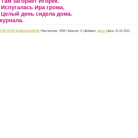
Там загорает Игорек.
Испугалась Ира грома,
Целый день сидела дома.
журнала.
ИТИЯ РЕЧИ ДОШКОЛЬНИКОВ
|
Просмотров:
1558
|
Загрузок:
0
|
Добавил:
admin
|
Дата:
01.01.2013