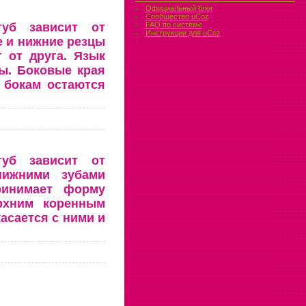
Официальный блог
Сообщество uCoz
губ зависит от
FAQ по системе
Инструкции для uCoz
е и нижние резцы
 от друга. Язык
ы. Боковые края
 бокам остаются
губ зависит от
нижними зубами
ринимает форму
рхним коренным
касается с ними и