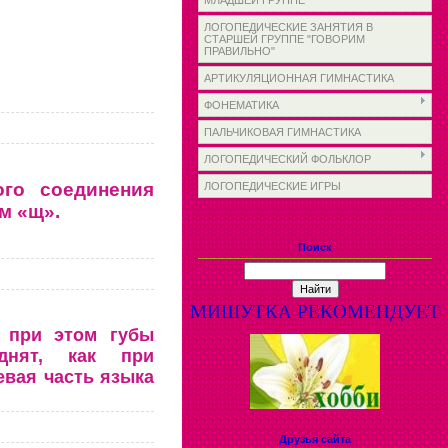
МЛАДШЕЙ ГРУППЕ
ЛОГОПЕДИЧЕСКИЕ ЗАНЯТИЯ В
СТАРШЕЙ ГРУППЕ "ГОВОРИМ
ПРАВИЛЬНО"
АРТИКУЛЯЦИОННАЯ ГИМНАСТИКА
ФОНЕМАТИКА
ПАЛЬЧИКОВАЯ ГИМНАСТИКА
ЛОГОПЕДИЧЕСКИЙ ФОЛЬКЛОР
ого соединения
ЛОГОПЕДИЧЕСКИЕ ИГРЫ
м «щ».
Поиск
МИШУТКА РЕКОМЕНДУЕТ
, при этом губы
днят, как при
евая часть языка
Друзья сайта