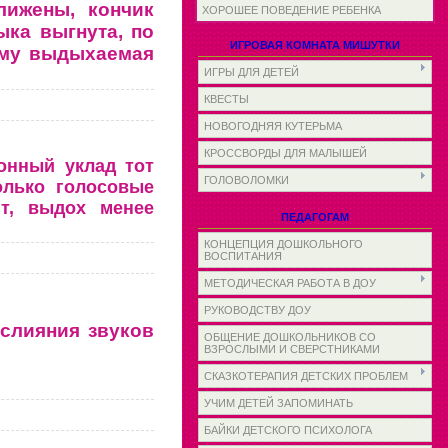
лижены, кончик
ХОРОШЕЕ ПОВЕДЕНИЕ РЕБЕНКА
ыка выгнута, по
ИГРОВАЯ КОМНАТА МИШУТКИ
ому выдыхаемая
ИГРЫ ДЛЯ ДЕТЕЙ
КВЕСТЫ
НОВОГОДНЯЯ КУТЕРЬМА
КРОССВОРДЫ ДЛЯ МАЛЫШЕЙ
ионный уклад тот
ГОЛОВОЛОМКИ
только голосовые
ит, выдох менее
ПЕДАГОГАМ
КОНЦЕПЦИЯ ДОШКОЛЬНОГО
ВОСПИТАНИЯ
МЕТОДИЧЕСКАЯ РАБОТА В ДОУ
РУКОВОДСТВУ ДОУ
 слияния звуков
ОБЩЕНИЕ ДОШКОЛЬНИКОВ СО
ВЗРОСЛЫМИ И СВЕРСТНИКАМИ
СКАЗКОТЕРАПИЯ ДЕТСКИХ ПРОБЛЕМ
УЧИМ ДЕТЕЙ ЗАПОМИНАТЬ
БАЙКИ ДЕТСКОГО ПСИХОЛОГА