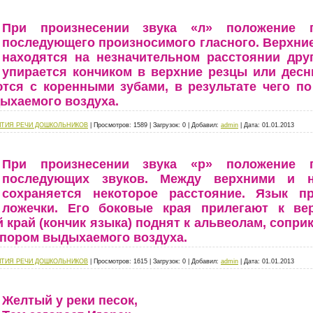
При произнесении звука «л» положение 
последующего произносимого гласного. Верхни
находятся на незначительном расстоянии друг
упирается кончиком в верхние резцы или десн
тся с коренными зубами, в результате чего по
ыхаемого воздуха.
ИТИЯ РЕЧИ ДОШКОЛЬНИКОВ
|
Просмотров:
1589
|
Загрузок:
0
|
Добавил:
admin
|
Дата:
01.01.2013
При произнесении звука «р» положение 
последующих звуков. Между верхними и 
сохраняется некоторое расстояние. Язык п
ложечки. Его боковые края прилегают к ве
й край (кончик языка) поднят к альвеолам, сопри
апором выдыхаемого воздуха.
ИТИЯ РЕЧИ ДОШКОЛЬНИКОВ
|
Просмотров:
1615
|
Загрузок:
0
|
Добавил:
admin
|
Дата:
01.01.2013
Желтый у реки песок,