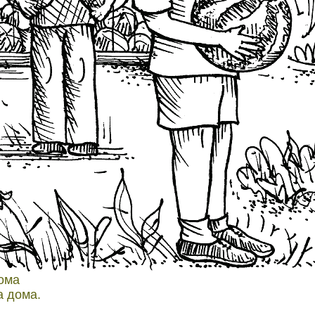
ома
а дома.