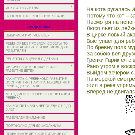
ИСКУССТВО ДЕТЯМ
На кота ругалась И
Потому что кот – з
ПЛОСКОСТНОЕ КОНСТРУИРОВАНИЕ
Несмотря на непог
Люся льет из лейки
РОДИТЕЛЯМ
В цирке ловкий ак
ВЫБИРАЕМ ИМЯ МЫЛЫШУ
Выступает для реб
РЕБЕНОК БЕЗ ПРОБЛЕМ. СОВЕТЫ ПО
По бревну полз му
ВОСПИТАНИЮ ДЕТЕЙ ДЛЯ МОЛОДЫХ
РОДИТЕЛЕЙ
За собою вел друз
Гренки Гарик ел с
РЕЦЕПТЫ ОБЩЕНИЯ С ДЕТЬМИ
Рано утром в воск
ФИЗИЧЕСКОЕ И ПСИХИЧЕСКОЕ
РАЗВИТИЕ ДЕТЕЙ
Выйдем вечером с
На морской смотре
КАК ИГРАТЬ С РЕБЕНКОМ? РАЗВИТИЕ
ВОСПРИЯТИЯ, ПАМЯТИ, МЫШЛЕНИЯ И
Жил в реке упрямы
РЕЧИ У ДЕТЕЙ 1-5 ЛЕТ
Вперед не двигалс
МЕТОД МОНТЕССОРИ В ВОСПИТАНИИ
РЕБЕНКА
КАК ВОСПИТЫВАТЬ НЕПОСЕДУ ОТ 0 ДО
3 ЛЕТ
РАЗВИВАЕМ ВНИМАНИЕ
ПОРТФОЛИО ДЛЯ ДОШКОЛЬНИКА
ПРАВИЛЬНОЕ ДЕТСКОЕ ПИТАНИЕ ОТ