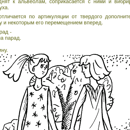
однят к альвеолам, соприкасается с ними и вибр
уха.
отличается по артикуляции от твердого дополни
бу и некоторым его перемещением вперед.
рад -
на парад.
ину.