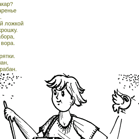
акар?
аренье
.
ой ложкой
крошку.
абора,
 вора.
рятки.
ан,
арабан.