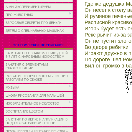
Где же дедушка М
А МЫ ЭКСПЕРИМЕНТИРУЕМ
Он несет к столу в
ПРО ЖИВОТНЫХ
И румяное печенье
Расписной красив
ВЗРОСЛЫЕ СЕКРЕТЫ ПРО ДЕНЬГИ
Игорь будет есть о
ДЕТЯМ О СПЕЦИАЛЬНЫХ МАШИНАХ
Рекс рычит из-за з
Он не пустит злого
ЭСТЕТИЧЕСКОЕ ВОСПИТАНИЕ
Во дворе ребятки
Играют дружно в п
ЗАНЯТИЯ ПО ОЗНАКОМЛЕНИЮ ДЕТЕЙ
5-7 ЛЕТ С НАРОДНЫМ ИСКУССТВОМ
По дороге шел Ром
Бил он громко в б
ЗАНЯТИЯ С ЭЛЕМЕНТАМИ
СКАЗКОТЕРАПИИ
РАЗВИТИЕ ТВОРЧЕСКОГО МЫШЛЕНИЯ.
РАБОТАЕМ ПО СКАЗКЕ
МУЗЫКА
ШКОЛА РИСОВАНИЯ ДЛЯ МАЛЫШЕЙ
ИЗОБРАЗИТЕЛЬНОЕ ИСКУССТВО
ВОСПИТАНИЕ ЦВЕТОМ
ЗАНЯТИЯ ПО ЛЕПКЕ И АППЛИКАЦИИ В
ПОДГОТОВИТЕЛЬНОЙ ГРУППЕ
НРАВСТВЕННО-ЭТИЧЕСКИЕ БЕСЕДЫ С