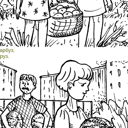
арбуз,
руз.