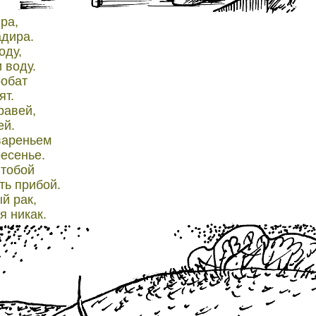
ра,
адира.
оду,
 воду.
робат
ят.
равей,
ей.
 вареньем
ресенье.
 тобой
ть прибой.
й рак,
я никак.