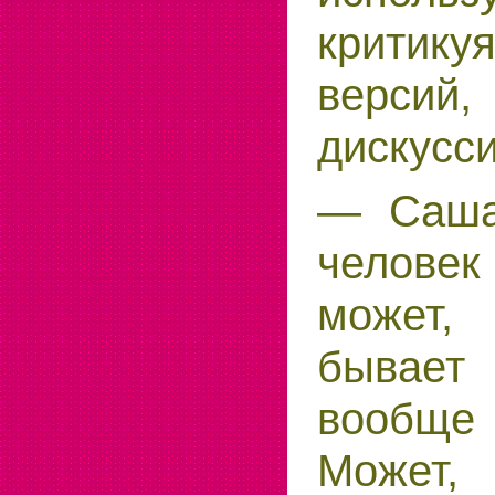
критик
версий
дискусс
— Саша 
человек
может,
бывает
вообще 
Может