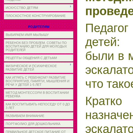
проведе
ИСКУССТВО ДЕТЯМ
ПЛОСКОСТНОЕ КОНСТРУИРОВАНИЕ
Педагог
РОДИТЕЛЯМ
ВЫБИРАЕМ ИМЯ МЫЛЫШУ
детей:
РЕБЕНОК БЕЗ ПРОБЛЕМ. СОВЕТЫ ПО
ВОСПИТАНИЮ ДЕТЕЙ ДЛЯ МОЛОДЫХ
РОДИТЕЛЕЙ
были в 
РЕЦЕПТЫ ОБЩЕНИЯ С ДЕТЬМИ
эскалат
ФИЗИЧЕСКОЕ И ПСИХИЧЕСКОЕ
РАЗВИТИЕ ДЕТЕЙ
КАК ИГРАТЬ С РЕБЕНКОМ? РАЗВИТИЕ
что тако
ВОСПРИЯТИЯ, ПАМЯТИ, МЫШЛЕНИЯ И
РЕЧИ У ДЕТЕЙ 1-5 ЛЕТ
МЕТОД МОНТЕССОРИ В ВОСПИТАНИИ
Кратко
РЕБЕНКА
КАК ВОСПИТЫВАТЬ НЕПОСЕДУ ОТ 0 ДО
3 ЛЕТ
назначе
РАЗВИВАЕМ ВНИМАНИЕ
эскалат
ПОРТФОЛИО ДЛЯ ДОШКОЛЬНИКА
ПРАВИЛЬНОЕ ДЕТСКОЕ ПИТАНИЕ ОТ