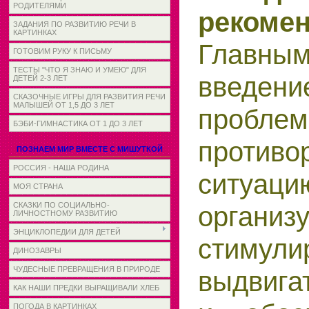
РОДИТЕЛЯМИ
рекомен
ЗАДАНИЯ ПО РАЗВИТИЮ РЕЧИ В
КАРТИНКАХ
Главны
ГОТОВИМ РУКУ К ПИСЬМУ
ТЕСТЫ "ЧТО Я ЗНАЮ И УМЕЮ" ДЛЯ
введен
ДЕТЕЙ 2-3 ЛЕТ
СКАЗОЧНЫЕ ИГРЫ ДЛЯ РАЗВИТИЯ РЕЧИ
МАЛЫШЕЙ ОТ 1,5 ДО 3 ЛЕТ
проблем
БЭБИ-ГИМНАСТИКА ОТ 1 ДО 3 ЛЕТ
противо
ПОЗНАЕМ МИР ВМЕСТЕ С МИШУТКОЙ
РОССИЯ - НАША РОДИНА
ситуац
МОЯ СТРАНА
организ
СКАЗКИ ПО СОЦИАЛЬНО-
ЛИЧНОСТНОМУ РАЗВИТИЮ
ЭНЦИКЛОПЕДИИ ДЛЯ ДЕТЕЙ
стимул
ДИНОЗАВРЫ
ЧУДЕСНЫЕ ПРЕВРАЩЕНИЯ В ПРИРОДЕ
выдвига
КАК НАШИ ПРЕДКИ ВЫРАЩИВАЛИ ХЛЕБ
ПОГОДА В КАРТИНКАХ