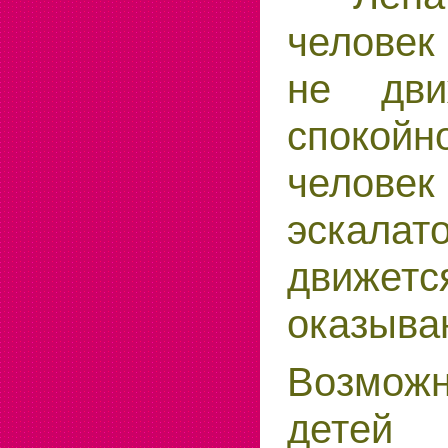
человек
не дви
спокой
челове
эскала
движет
оказыва
Возможн
детей