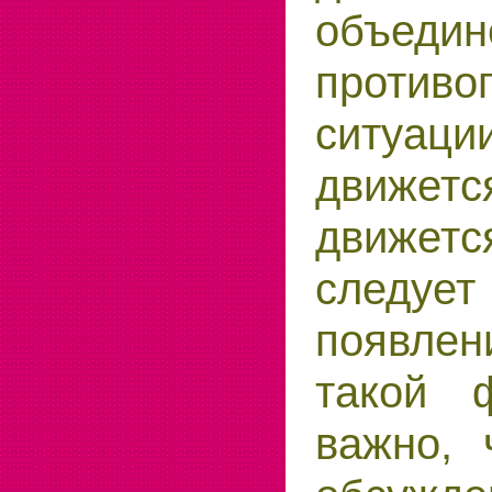
объедин
противо
ситуаци
движ
движетс
следу
появле
такой ф
важно, 