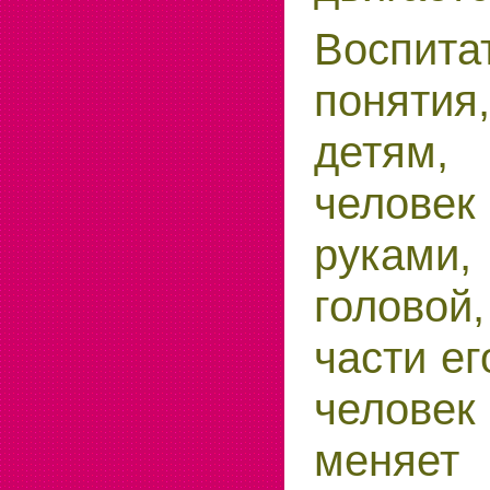
Воспита
поняти
детям,
челов
рукам
головой
части ег
человек
меня