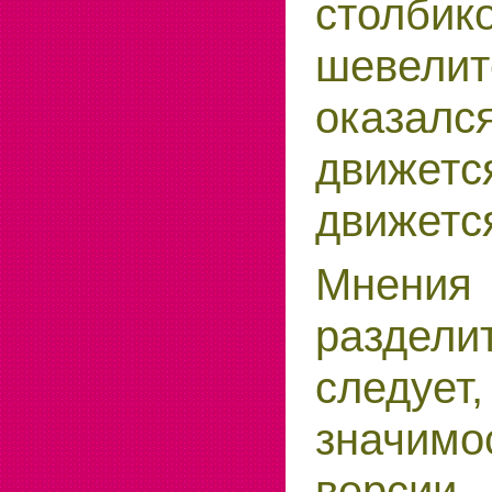
стол
шевели
оказалс
движе
движетс
Мнен
раздели
следует
значим
версии