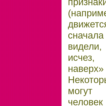
призна
(напр
движетс
сначала
видели
исчез
наверх
Некото
могут 
человек