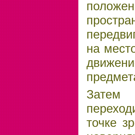
поло
простра
передви
на мест
движе
предмета
Зате
переход
точке з