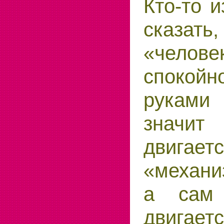
Кто-то 
сказать,
«чело
спокойн
руками
знач
двига
«механи
а сам 
двигаетс