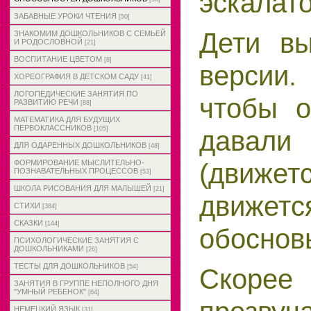
эскалат
ЗАБАВНЫЕ УРОКИ ЧТЕНИЯ
[50]
Дети вы
ЗНАКОМИМ ДОШКОЛЬНИКОВ С СЕМЬЕЙ
И РОДОСЛОВНОЙ
[21]
ВОСПИТАНИЕ ЦВЕТОМ
[8]
верси
ХОРЕОГРАФИЯ В ДЕТСКОМ САДУ
[41]
ЛОГОПЕДИЧЕСКИЕ ЗАНЯТИЯ ПО
чтобы о
РАЗВИТИЮ РЕЧИ
[88]
МАТЕМАТИКА ДЛЯ БУДУЩИХ
ПЕРВОКЛАССНИКОВ
давали 
[105]
ДЛЯ ОДАРЕННЫХ ДОШКОЛЬНИКОВ
[48]
(движе
ФОРМИРОВАНИЕ МЫСЛИТЕЛЬНО-
ПОЗНАВАТЕЛЬНЫХ ПРОЦЕССОВ
[53]
ШКОЛА РИСОВАНИЯ ДЛЯ МАЛЫШЕЙ
[21]
движ
СТИХИ
[384]
СКАЗКИ
[144]
обоснов
ПСИХОЛОГИЧЕСКИЕ ЗАНЯТИЯ С
ДОШКОЛЬНИКАМИ
[26]
ТЕСТЫ ДЛЯ ДОШКОЛЬНИКОВ
Скор
[54]
ЗАНЯТИЯ В ГРУППЕ НЕПОЛНОГО ДНЯ
"УМНЫЙ РЕБЕНОК"
[64]
НЕМЕЦКИЙ ЯЗЫК
[31]