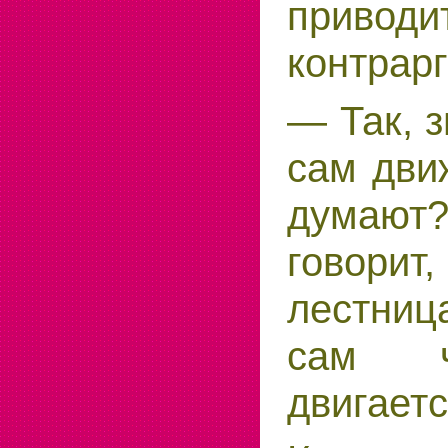
приводи
контрар
— Так, з
сам дви
дума
говори
лестни
сам ч
двигаетс