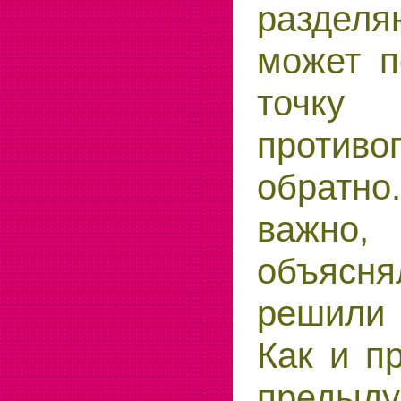
разделя
может п
точку
против
обратно
важно,
объясн
решили
Как и п
предыду