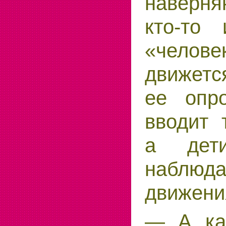
наверн
кто-то
«чел
движетс
ее опро
вводит 
а дети
наблюда
движени
— А ка