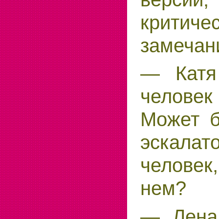
критиче
замечан
— Катя 
челове
Может б
эскал
человек
нем?
— Лена 