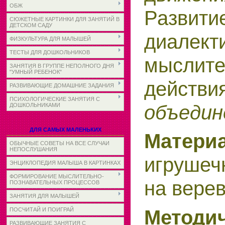
ОБЖ
Развити
СЮЖЕТНЫЕ КАРТИНКИ ДЛЯ ЗАНЯТИЙ В
ДЕТСКОМ САДУ
диалект
ФИЗКУЛЬТУРА ДЛЯ МАЛЫШЕЙ
ТЕСТЫ ДЛЯ ДОШКОЛЬНИКОВ
мыслите
ЗАНЯТИЯ В ГРУППЕ НЕПОЛНОГО ДНЯ
"УМНЫЙ РЕБЕНОК"
действи
РАЗВИВАЮЩИЕ ДОМАШНИЕ ЗАДАНИЯ
ПСИХОЛОГИЧЕСКИЕ ЗАНЯТИЯ С
объедин
ДОШКОЛЬНИКАМИ
ДЛЯ САМЫХ МАЛЕНЬКИХ
Матер
ОБЫЧНЫЕ СОВЕТЫ НА ВСЕ СЛУЧАИ
НЕПОСЛУШАНИЯ
игрушеч
ЭНЦИКЛОПЕДИЯ МАЛЫША В КАРТИНКАХ
ФОРМИРОВАНИЕ МЫСЛИТЕЛЬНО-
на верев
ПОЗНАВАТЕЛЬНЫХ ПРОЦЕССОВ
ЗАНЯТИЯ ДЛЯ МАЛЫШЕЙ
Методи
ПОСЧИТАЙ И ПОИГРАЙ
РАЗВИВАЮЩИЕ ЗАНЯТИЯ С