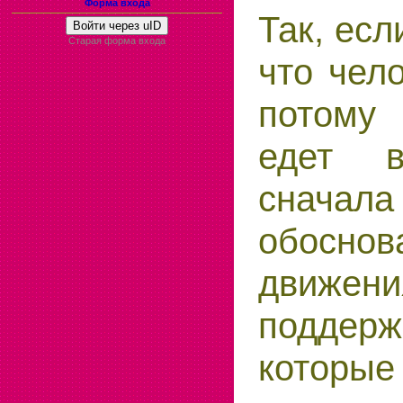
Форма входа
Так, есл
Войти через uID
Старая форма входа
что чел
потому
едет в
сначал
обоснов
движе
поддер
которые