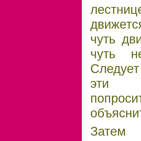
лестни
движетс
чуть дв
чуть н
Следуе
эти 
попро
объяснит
Зате