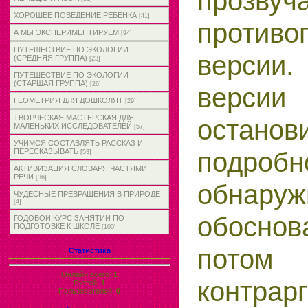
прозвуч
ХОРОШЕЕ ПОВЕДЕНИЕ РЕБЕНКА
[41]
противо
А МЫ ЭКСПЕРИМЕНТИРУЕМ
[94]
ПУТЕШЕСТВИЕ ПО ЭКОЛОГИИ
версии
(СРЕДНЯЯ ГРУППА)
[23]
ПУТЕШЕСТВИЕ ПО ЭКОЛОГИИ
(СТАРШАЯ ГРУППА)
[26]
верс
ГЕОМЕТРИЯ ДЛЯ ДОШКОЛЯТ
[29]
ТВОРЧЕСКАЯ МАСТЕРСКАЯ ДЛЯ
останов
МАЛЕНЬКИХ ИССЛЕДОВАТЕЛЕЙ
[57]
УЧИМСЯ СОСТАВЛЯТЬ РАССКАЗ И
подроб
ПЕРЕСКАЗЫВАТЬ
[53]
АКТИВИЗАЦИЯ СЛОВАРЯ ЧАСТЯМИ
РЕЧИ
[36]
обна
ЧУДЕСНЫЕ ПРЕВРАЩЕНИЯ В ПРИРОДЕ
[4]
обосно
ГОДОВОЙ КУРС ЗАНЯТИЙ ПО
ПОДГОТОВКЕ К ШКОЛЕ
[100]
потом
Статистика
Онлайн всего:
1
контрар
Гостей:
1
Пользователей:
0