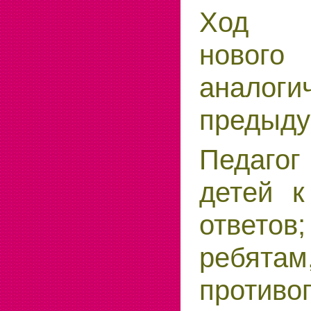
Ход о
новог
аналоги
предыду
Педагог
детей к
ответов
ребят
противо