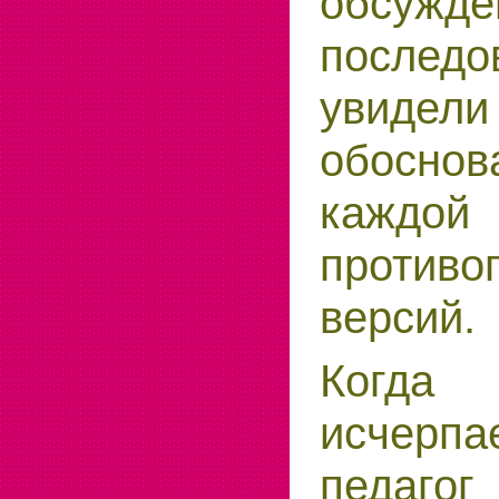
обсуж
последо
увидели
обоснов
каж
противо
версий.
Когда
исчер
педа