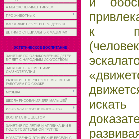
и обос
А МЫ ЭКСПЕРИМЕНТИРУЕМ
привлек
ПРО ЖИВОТНЫХ
ВЗРОСЛЫЕ СЕКРЕТЫ ПРО ДЕНЬГИ
к про
ДЕТЯМ О СПЕЦИАЛЬНЫХ МАШИНАХ
(чел
ЭСТЕТИЧЕСКОЕ ВОСПИТАНИЕ
эскалат
ЗАНЯТИЯ ПО ОЗНАКОМЛЕНИЮ ДЕТЕЙ
5-7 ЛЕТ С НАРОДНЫМ ИСКУССТВОМ
ЗАНЯТИЯ С ЭЛЕМЕНТАМИ
«движе
СКАЗКОТЕРАПИИ
РАЗВИТИЕ ТВОРЧЕСКОГО МЫШЛЕНИЯ.
РАБОТАЕМ ПО СКАЗКЕ
движетс
МУЗЫКА
искать
ШКОЛА РИСОВАНИЯ ДЛЯ МАЛЫШЕЙ
ИЗОБРАЗИТЕЛЬНОЕ ИСКУССТВО
доказате
ВОСПИТАНИЕ ЦВЕТОМ
ЗАНЯТИЯ ПО ЛЕПКЕ И АППЛИКАЦИИ В
развив
ПОДГОТОВИТЕЛЬНОЙ ГРУППЕ
НРАВСТВЕННО-ЭТИЧЕСКИЕ БЕСЕДЫ С