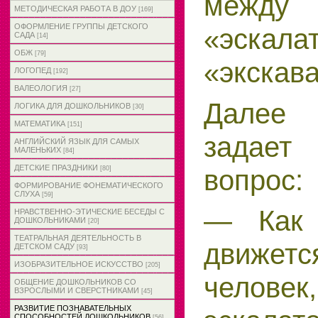
межд
МЕТОДИЧЕСКАЯ РАБОТА В ДОУ
[169]
ОФОРМЛЕНИЕ ГРУППЫ ДЕТСКОГО
«эск
САДА
[14]
ОБЖ
[79]
«экскава
ЛОГОПЕД
[192]
ВАЛЕОЛОГИЯ
[27]
Далее 
ЛОГИКА ДЛЯ ДОШКОЛЬНИКОВ
[30]
МАТЕМАТИКА
[151]
задает
АНГЛИЙСКИЙ ЯЗЫК ДЛЯ САМЫХ
МАЛЕНЬКИХ
[84]
ДЕТСКИЕ ПРАЗДНИКИ
вопрос:
[80]
ФОРМИРОВАНИЕ ФОНЕМАТИЧЕСКОГО
СЛУХА
[59]
— Как 
НРАВСТВЕННО-ЭТИЧЕСКИЕ БЕСЕДЫ С
ДОШКОЛЬНИКАМИ
[20]
ТЕАТРАЛЬНАЯ ДЕЯТЕЛЬНОСТЬ В
движет
ДЕТСКОМ САДУ
[93]
ИЗОБРАЗИТЕЛЬНОЕ ИСКУССТВО
[205]
человек
ОБЩЕНИЕ ДОШКОЛЬНИКОВ СО
ВЗРОСЛЫМИ И СВЕРСТНИКАМИ
[45]
РАЗВИТИЕ ПОЗНАВАТЕЛЬНЫХ
СПОСОБНОСТЕЙ ДОШКОЛЬНИКОВ
[56]