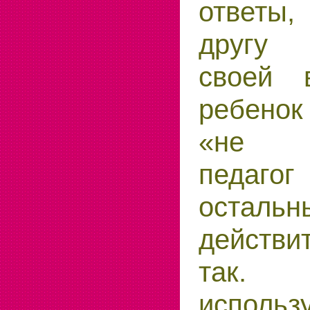
ответы,
другу 
своей 
ребенок
«не д
педагог
осталь
действи
так.
использ