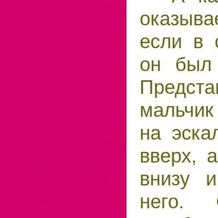
оказыва
если в 
он был
Предс
мальчи
на эска
вверх, 
внизу 
него. 