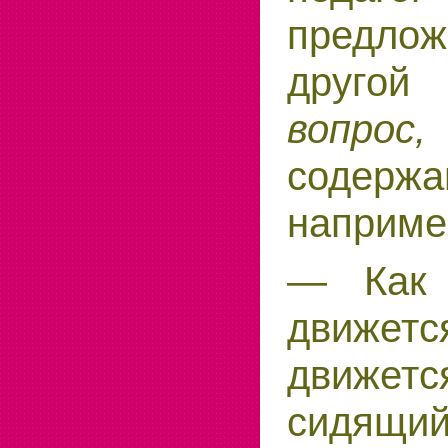
предло
друг
вопрос,
содержа
наприме
— Как 
движе
движет
сидящий