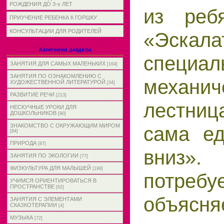
РОЖДЕНИЯ ДО 3-х ЛЕТ
из реб
ПРИУЧЕНИЕ РЕБЕНКА К ГОРШКУ
КОНСУЛЬТАЦИИ ДЛЯ РОДИТЕЛЕЙ
«Эскал
Категории раздела
специал
ЗАНЯТИЯ ДЛЯ САМЫХ МАЛЕНЬКИХ
[164]
ЗАНЯТИЯ ПО ОЗНАКОМЛЕНИЮ С
механич
ХУДОЖЕСТВЕННОЙ ЛИТЕРАТУРОЙ
[34]
РАЗВИТИЕ РЕЧИ
[213]
лестни
НЕСКУЧНЫЕ УРОКИ ДЛЯ
ДОШКОЛЬНИКОВ
[90]
сама ед
ЗНАКОМСТВО С ОКРУЖАЮЩИМ МИРОМ
[84]
ПРИРОДА
[87]
вниз
ЗАНЯТИЯ ПО ЭКОЛОГИИ
[77]
ФИЗКУЛЬТУРА ДЛЯ МАЛЫШЕЙ
[199]
потребуе
УЧИМСЯ ОРИЕНТИРОВАТЬСЯ В
ПРОСТРАНСТВЕ
[62]
объясн
ЗАНЯТИЯ С ЭЛЕМЕНТАМИ
СКАЗКОТЕРАПИИ
[4]
МУЗЫКА
[72]