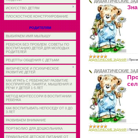
ДИДАКТИЧЕСКИЕ ЗАД
Зна
ИСКУССТВО ДЕТЯМ
ПЛОСКОСТНОЕ КОНСТРУИРОВАНИЕ
РОДИТЕЛЯМ
ВЫБИРАЕМ ИМЯ МЫЛЫШУ
РЕБЕНОК БЕЗ ПРОБЛЕМ. СОВЕТЫ ПО
ВОСПИТАНИЮ ДЕТЕЙ ДЛЯ МОЛОДЫХ
РОДИТЕЛЕЙ
ДИДАКТИЧЕСКИЕ ЗАДАНИЯ
|
Просм
РЕЦЕПТЫ ОБЩЕНИЯ С ДЕТЬМИ
ФИЗИЧЕСКОЕ И ПСИХИЧЕСКОЕ
ДИДАКТИЧЕСКИЕ ЗАД
РАЗВИТИЕ ДЕТЕЙ
Пр
КАК ИГРАТЬ С РЕБЕНКОМ? РАЗВИТИЕ
сел
ВОСПРИЯТИЯ, ПАМЯТИ, МЫШЛЕНИЯ И
РЕЧИ У ДЕТЕЙ 1-5 ЛЕТ
МЕТОД МОНТЕССОРИ В ВОСПИТАНИИ
РЕБЕНКА
КАК ВОСПИТЫВАТЬ НЕПОСЕДУ ОТ 0 ДО
3 ЛЕТ
РАЗВИВАЕМ ВНИМАНИЕ
ПОРТФОЛИО ДЛЯ ДОШКОЛЬНИКА
ДИДАКТИЧЕСКИЕ ЗАДАНИЯ
|
Просм
ПРАВИЛЬНОЕ ДЕТСКОЕ ПИТАНИЕ ОТ