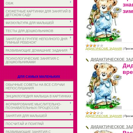
зна
ОБЖ
зим
СЮЖЕТНЫЕ КАРТИНКИ ДЛЯ ЗАНЯТИЙ В
ДЕТСКОМ САДУ
ФИЗКУЛЬТУРА ДЛЯ МАЛЫШЕЙ
ТЕСТЫ ДЛЯ ДОШКОЛЬНИКОВ
ЗАНЯТИЯ В ГРУППЕ НЕПОЛНОГО ДНЯ
"УМНЫЙ РЕБЕНОК"
ДИДАКТИЧЕСКИЕ ЗАДАНИЯ
|
Просм
РАЗВИВАЮЩИЕ ДОМАШНИЕ ЗАДАНИЯ
ПСИХОЛОГИЧЕСКИЕ ЗАНЯТИЯ С
ДИДАКТИЧЕСКОЕ ЗАД
ДОШКОЛЬНИКАМИ
Дид
вре
ДЛЯ САМЫХ МАЛЕНЬКИХ
ОБЫЧНЫЕ СОВЕТЫ НА ВСЕ СЛУЧАИ
НЕПОСЛУШАНИЯ
ЭНЦИКЛОПЕДИЯ МАЛЫША В КАРТИНКАХ
ФОРМИРОВАНИЕ МЫСЛИТЕЛЬНО-
ПОЗНАВАТЕЛЬНЫХ ПРОЦЕССОВ
ЗАНЯТИЯ ДЛЯ МАЛЫШЕЙ
ДИДАКТИЧЕСКИЕ ЗАДАНИЯ
|
Просм
ПОСЧИТАЙ И ПОИГРАЙ
ДИДАКТИЧЕСКОЕ ЗАД
Рас
РАЗВИВАЮЩИЕ ЗАНЯТИЯ С