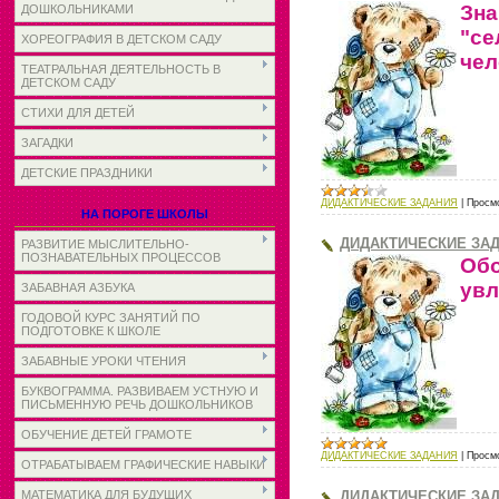
Зн
ДОШКОЛЬНИКАМИ
"се
ХОРЕОГРАФИЯ В ДЕТСКОМ САДУ
чел
ТЕАТРАЛЬНАЯ ДЕЯТЕЛЬНОСТЬ В
ДЕТСКОМ САДУ
СТИХИ ДЛЯ ДЕТЕЙ
ЗАГАДКИ
ДЕТСКИЕ ПРАЗДНИКИ
ДИДАКТИЧЕСКИЕ ЗАДАНИЯ
|
Просм
НА ПОРОГЕ ШКОЛЫ
ДИДАКТИЧЕСКИЕ ЗАД
РАЗВИТИЕ МЫСЛИТЕЛЬНО-
ПОЗНАВАТЕЛЬНЫХ ПРОЦЕССОВ
Об
увл
ЗАБАВНАЯ АЗБУКА
ГОДОВОЙ КУРС ЗАНЯТИЙ ПО
ПОДГОТОВКЕ К ШКОЛЕ
ЗАБАВНЫЕ УРОКИ ЧТЕНИЯ
БУКВОГРАММА. РАЗВИВАЕМ УСТНУЮ И
ПИСЬМЕННУЮ РЕЧЬ ДОШКОЛЬНИКОВ
ОБУЧЕНИЕ ДЕТЕЙ ГРАМОТЕ
ДИДАКТИЧЕСКИЕ ЗАДАНИЯ
|
Просм
ОТРАБАТЫВАЕМ ГРАФИЧЕСКИЕ НАВЫКИ
ДИДАКТИЧЕСКИЕ ЗАД
МАТЕМАТИКА ДЛЯ БУДУЩИХ