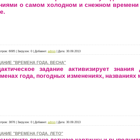
ниями о самом холодном и снежном времени 
е.
отров:
6095
|
Загрузок:
0
|
Добавил:
admin
|
Дата:
30.09.2013
АНИЕ "ВРЕМЕНА ГОДА. ВЕСНА"
актическое задание активизирует знания
менах года, погодных изменениях, названиях м
отров:
3876
|
Загрузок:
0
|
Добавил:
admin
|
Дата:
30.09.2013
АНИЕ "ВРЕМЕНА ГОДА. ЛЕТО"
смотрите яркую летнюю картинку и выполните