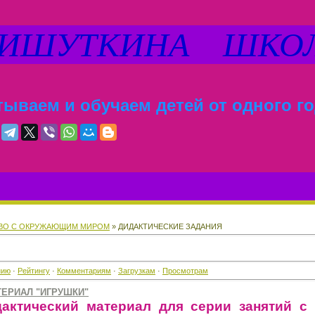
ШУТКИНА ШКО
ываем и обучаем детей от одного го
ВО С ОКРУЖАЮЩИМ МИРОМ
» ДИДАКТИЧЕСКИЕ ЗАДАНИЯ
нию
·
Рейтингу
·
Комментариям
·
Загрузкам
·
Просмотрам
ЕРИАЛ "ИГРУШКИ"
актический материал для серии занятий с 