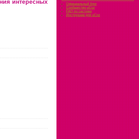
ния интересных
Официальный блог
Сообщество uCoz
FAQ по системе
Инструкции для uCoz