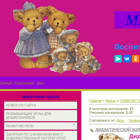
МИ
Воспит
Главная
|
Регистрация
|
Вход
МИШУТКИНА ШКОЛА
Главная
»
Файлы
»
ЗНАКОМСТ
НОВОСТИ САЙТА
В категории материалов
:
17
Показано материалов
:
1-17
РАЗВИВАЮЩИЕ ИГРЫ ДЛЯ
ДОШКОЛЬНИКОВ
Сортировать по
:
Дате
·
Назва
РАЗВИТИЕ РЕЧИ
ДИДАКТИЧЕСКИЙ МАТ
ЗАНЯТИЯ ПО ОЗНАКОМЛЕНИЮ С
Дид
ХУДОЖЕСТВЕННОЙ ЛИТЕРАТУРОЙ