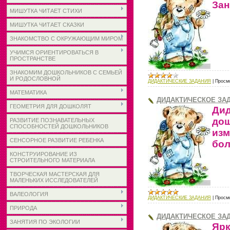
Зан
МИШУТКА ЧИТАЕТ СТИХИ
МИШУТКА ЧИТАЕТ СКАЗКИ
ЗНАКОМСТВО С ОКРУЖАЮЩИМ МИРОМ
УЧИМСЯ ОРИЕНТИРОВАТЬСЯ В
ПРОСТРАНСТВЕ
ЗНАКОМИМ ДОШКОЛЬНИКОВ С СЕМЬЕЙ
И РОДОСЛОВНОЙ
ДИДАКТИЧЕСКИЕ ЗАДАНИЯ
|
Просм
МАТЕМАТИКА
ДИДАКТИЧЕСКОЕ ЗАД
ГЕОМЕТРИЯ ДЛЯ ДОШКОЛЯТ
Ди
до
РАЗВИТИЕ ПОЗНАВАТЕЛЬНЫХ
СПОСОБНОСТЕЙ ДОШКОЛЬНИКОВ
изм
СЕНСОРНОЕ РАЗВИТИЕ РЕБЕНКА
бол
КОНСТРУИРОВАНИЕ ИЗ
СТРОИТЕЛЬНОГО МАТЕРИАЛА
ТВОРЧЕСКАЯ МАСТЕРСКАЯ ДЛЯ
МАЛЕНЬКИХ ИССЛЕДОВАТЕЛЕЙ
ВАЛЕОЛОГИЯ
ДИДАКТИЧЕСКИЕ ЗАДАНИЯ
|
Просм
ПРИРОДА
ДИДАКТИЧЕСКОЕ ЗАД
ЗАНЯТИЯ ПО ЭКОЛОГИИ
Яр