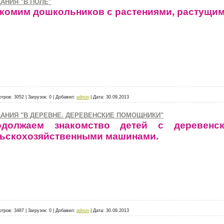
АНИЯ "В ПОЛЕ"
комим дошкольников с растениями, растущим
отров:
3052
|
Загрузок:
0
|
Добавил:
admin
|
Дата:
30.09.2013
АНИЯ "В ДЕРЕВНЕ. ДЕРЕВЕНСКИЕ ПОМОЩНИКИ"
одолжаем знакомство детей с деревенс
ьскохозяйственными машинами.
отров:
3487
|
Загрузок:
0
|
Добавил:
admin
|
Дата:
30.09.2013