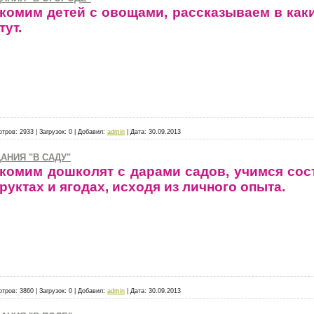
комим детей с овощами, рассказываем в как
тут.
отров:
2933
|
Загрузок:
0
|
Добавил:
admin
|
Дата:
30.09.2013
АНИЯ "В САДУ"
комим дошколят с дарами садов, учимся сос
руктах и ягодах, исходя из личного опыта.
отров:
3860
|
Загрузок:
0
|
Добавил:
admin
|
Дата:
30.09.2013