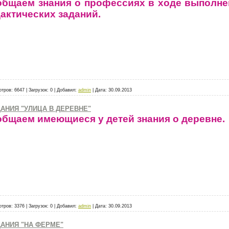
бщаем знания о профессиях в ходе выполне
актических заданий.
отров:
6647
|
Загрузок:
0
|
Добавил:
admin
|
Дата:
30.09.2013
АНИЯ "УЛИЦА В ДЕРЕВНЕ"
бщаем имеющиеся у детей знания о деревне.
отров:
3376
|
Загрузок:
0
|
Добавил:
admin
|
Дата:
30.09.2013
АНИЯ "НА ФЕРМЕ"