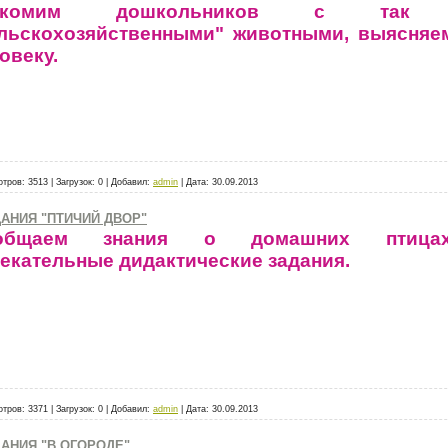
акомим дошкольников с так н
льскохозяйственными" животными, выясняем
овеку.
отров:
3513
|
Загрузок:
0
|
Добавил:
admin
|
Дата:
30.09.2013
АНИЯ "ПТИЧИЙ ДВОР"
общаем знания о домашних птицах
екательные дидактические задания.
отров:
3371
|
Загрузок:
0
|
Добавил:
admin
|
Дата:
30.09.2013
АНИЯ "В ОГОРОДЕ"