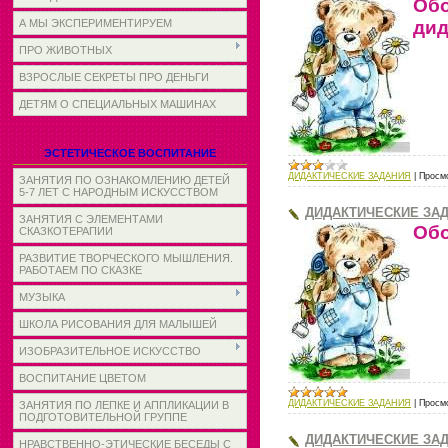
Обо
дид
А МЫ ЭКСПЕРИМЕНТИРУЕМ
ПРО ЖИВОТНЫХ
ВЗРОСЛЫЕ СЕКРЕТЫ ПРО ДЕНЬГИ
ДЕТЯМ О СПЕЦИАЛЬНЫХ МАШИНАХ
ЭСТЕТИЧЕСКОЕ ВОСПИТАНИЕ
ДИДАКТИЧЕСКИЕ ЗАДАНИЯ
|
Просм
ЗАНЯТИЯ ПО ОЗНАКОМЛЕНИЮ ДЕТЕЙ
5-7 ЛЕТ С НАРОДНЫМ ИСКУССТВОМ
ДИДАКТИЧЕСКИЕ ЗАД
ЗАНЯТИЯ С ЭЛЕМЕНТАМИ
Обо
СКАЗКОТЕРАПИИ
РАЗВИТИЕ ТВОРЧЕСКОГО МЫШЛЕНИЯ.
РАБОТАЕМ ПО СКАЗКЕ
МУЗЫКА
ШКОЛА РИСОВАНИЯ ДЛЯ МАЛЫШЕЙ
ИЗОБРАЗИТЕЛЬНОЕ ИСКУССТВО
ВОСПИТАНИЕ ЦВЕТОМ
ДИДАКТИЧЕСКИЕ ЗАДАНИЯ
|
Просм
ЗАНЯТИЯ ПО ЛЕПКЕ И АППЛИКАЦИИ В
ПОДГОТОВИТЕЛЬНОЙ ГРУППЕ
ДИДАКТИЧЕСКИЕ ЗАД
НРАВСТВЕННО-ЭТИЧЕСКИЕ БЕСЕДЫ С