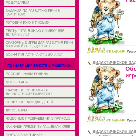
РОДИТЕЛЯМИ
ЗАДАНИЯ ПО РАЗВИТИЮ РЕЧИ В
КАРТИНКАХ
ГОТОВИМ РУКУ К ПИСЬМУ
ТЕСТЫ "ЧТО Я ЗНАЮ И УМЕЮ" ДЛЯ
ДЕТЕЙ 2-3 ЛЕТ
СКАЗОЧНЫЕ ИГРЫ ДЛЯ РАЗВИТИЯ РЕЧИ
МАЛЫШЕЙ ОТ 1,5 ДО 3 ЛЕТ
ДИДАКТИЧЕСКИЕ ЗАДАНИЯ
|
Просм
БЭБИ-ГИМНАСТИКА ОТ 1 ДО 3 ЛЕТ
ДИДАКТИЧЕСКОЕ ЗАД
ПОЗНАЕМ МИР ВМЕСТЕ С МИШУТКОЙ
Об
РОССИЯ - НАША РОДИНА
игр
МОЯ СТРАНА
СКАЗКИ ПО СОЦИАЛЬНО-
ЛИЧНОСТНОМУ РАЗВИТИЮ
ЭНЦИКЛОПЕДИИ ДЛЯ ДЕТЕЙ
ДИНОЗАВРЫ
ЧУДЕСНЫЕ ПРЕВРАЩЕНИЯ В ПРИРОДЕ
ДИДАКТИЧЕСКИЕ ЗАДАНИЯ
|
Просм
КАК НАШИ ПРЕДКИ ВЫРАЩИВАЛИ ХЛЕБ
ДИДАКТИЧЕСКИЕ ЗА
ПОГОДА В КАРТИНКАХ