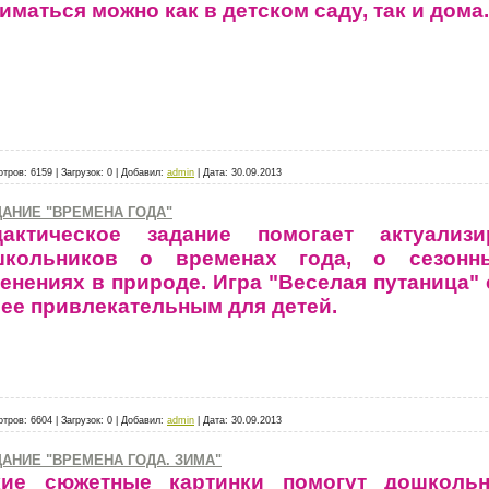
иматься можно как в детском саду, так и дома.
отров:
6159
|
Загрузок:
0
|
Добавил:
admin
|
Дата:
30.09.2013
АНИЕ "ВРЕМЕНА ГОДА"
дактическое задание помогает актуализи
школьников о временах года, о сезонны
енениях в природе. Игра "Веселая путаница" 
ее привлекательным для детей.
отров:
6604
|
Загрузок:
0
|
Добавил:
admin
|
Дата:
30.09.2013
АНИЕ "ВРЕМЕНА ГОДА. ЗИМА"
кие сюжетные картинки помогут дошкольн