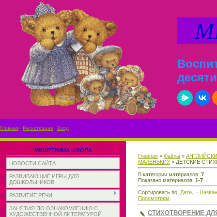
МИ
Воспит
десяти
Главная
|
Регистрация
|
Вход
МИШУТКИНА ШКОЛА
Главная
»
Файлы
»
АНГЛИЙСКИ
МАЛЕНЬКИХ
» ДЕТСКИЕ СТИХ
НОВОСТИ САЙТА
В категории материалов
:
7
РАЗВИВАЮЩИЕ ИГРЫ ДЛЯ
Показано материалов
:
1-7
ДОШКОЛЬНИКОВ
Сортировать по
:
Дате
·
Назва
РАЗВИТИЕ РЕЧИ
Просмотрам
ЗАНЯТИЯ ПО ОЗНАКОМЛЕНИЮ С
СТИХОТВОРЕНИЕ ДЛ
ХУДОЖЕСТВЕННОЙ ЛИТЕРАТУРОЙ