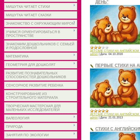
ДЕНЬ"
МИШУТКА ЧИТАЕТ СТИХИ
МИШУТКА ЧИТАЕТ СКАЗКИ
ЗНАКОМСТВО С ОКРУЖАЮЩИМ МИРОМ
УЧИМСЯ ОРИЕНТИРОВАТЬСЯ В
ПРОСТРАНСТВЕ
ЗНАКОМИМ ДОШКОЛЬНИКОВ С СЕМЬЕЙ
И РОДОСЛОВНОЙ
ДЕТСКИЕ СТИХИ НА АНГЛИЙСКОМ
admin
|
Дата:
04.10.2016
МАТЕМАТИКА
ГЕОМЕТРИЯ ДЛЯ ДОШКОЛЯТ
ПЕРВЫЕ СТИХИ НА 
РАЗВИТИЕ ПОЗНАВАТЕЛЬНЫХ
СПОСОБНОСТЕЙ ДОШКОЛЬНИКОВ
СЕНСОРНОЕ РАЗВИТИЕ РЕБЕНКА
КОНСТРУИРОВАНИЕ ИЗ
СТРОИТЕЛЬНОГО МАТЕРИАЛА
ТВОРЧЕСКАЯ МАСТЕРСКАЯ ДЛЯ
МАЛЕНЬКИХ ИССЛЕДОВАТЕЛЕЙ
ДЕТСКИЕ СТИХИ НА АНГЛИЙСКОМ
admin
|
Дата:
21.01.2013
ВАЛЕОЛОГИЯ
ПРИРОДА
СТИХИ С АНГЛИЙСКИ
ЗАНЯТИЯ ПО ЭКОЛОГИИ