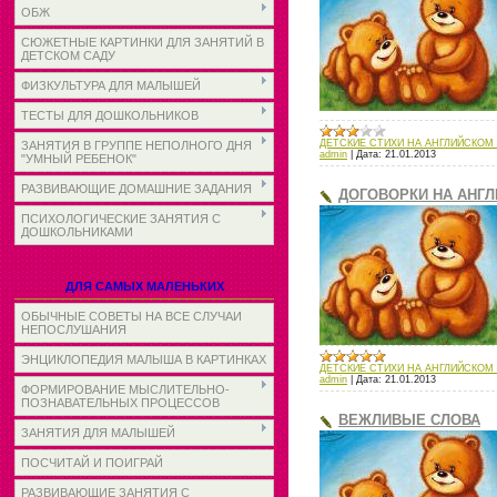
ОБЖ
СЮЖЕТНЫЕ КАРТИНКИ ДЛЯ ЗАНЯТИЙ В
ДЕТСКОМ САДУ
ФИЗКУЛЬТУРА ДЛЯ МАЛЫШЕЙ
ТЕСТЫ ДЛЯ ДОШКОЛЬНИКОВ
ДЕТСКИЕ СТИХИ НА АНГЛИЙСКОМ
ЗАНЯТИЯ В ГРУППЕ НЕПОЛНОГО ДНЯ
admin
|
Дата:
21.01.2013
"УМНЫЙ РЕБЕНОК"
РАЗВИВАЮЩИЕ ДОМАШНИЕ ЗАДАНИЯ
ДОГОВОРКИ НА АНГ
ПСИХОЛОГИЧЕСКИЕ ЗАНЯТИЯ С
ДОШКОЛЬНИКАМИ
ДЛЯ САМЫХ МАЛЕНЬКИХ
ОБЫЧНЫЕ СОВЕТЫ НА ВСЕ СЛУЧАИ
НЕПОСЛУШАНИЯ
ЭНЦИКЛОПЕДИЯ МАЛЫША В КАРТИНКАХ
ДЕТСКИЕ СТИХИ НА АНГЛИЙСКОМ
admin
|
Дата:
21.01.2013
ФОРМИРОВАНИЕ МЫСЛИТЕЛЬНО-
ПОЗНАВАТЕЛЬНЫХ ПРОЦЕССОВ
ВЕЖЛИВЫЕ СЛОВА
ЗАНЯТИЯ ДЛЯ МАЛЫШЕЙ
ПОСЧИТАЙ И ПОИГРАЙ
РАЗВИВАЮЩИЕ ЗАНЯТИЯ С