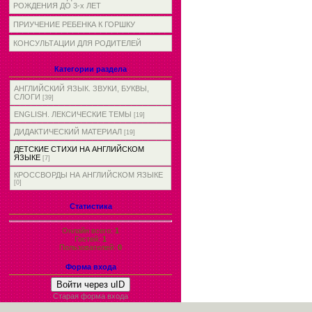
РОЖДЕНИЯ ДО 3-х ЛЕТ
ПРИУЧЕНИЕ РЕБЕНКА К ГОРШКУ
КОНСУЛЬТАЦИИ ДЛЯ РОДИТЕЛЕЙ
Категории раздела
АНГЛИЙСКИЙ ЯЗЫК. ЗВУКИ, БУКВЫ,
СЛОГИ
[39]
ENGLISH. ЛЕКСИЧЕСКИЕ ТЕМЫ
[19]
ДИДАКТИЧЕСКИЙ МАТЕРИАЛ
[19]
ДЕТСКИЕ СТИХИ НА АНГЛИЙСКОМ
ЯЗЫКЕ
[7]
КРОССВОРДЫ НА АНГЛИЙСКОМ ЯЗЫКЕ
[0]
Статистика
Онлайн всего:
1
Гостей:
1
Пользователей:
0
Форма входа
Войти через uID
Старая форма входа