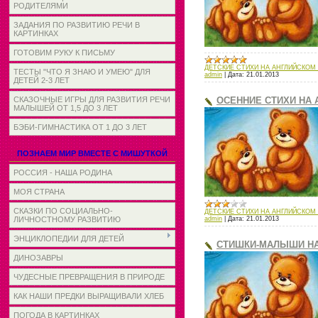
РОДИТЕЛЯМИ
ЗАДАНИЯ ПО РАЗВИТИЮ РЕЧИ В
КАРТИНКАХ
ГОТОВИМ РУКУ К ПИСЬМУ
ДЕТСКИЕ СТИХИ НА АНГЛИЙСКОМ
ТЕСТЫ "ЧТО Я ЗНАЮ И УМЕЮ" ДЛЯ
admin
|
Дата:
21.01.2013
ДЕТЕЙ 2-3 ЛЕТ
ОСЕННИЕ СТИХИ НА
СКАЗОЧНЫЕ ИГРЫ ДЛЯ РАЗВИТИЯ РЕЧИ
МАЛЫШЕЙ ОТ 1,5 ДО 3 ЛЕТ
БЭБИ-ГИМНАСТИКА ОТ 1 ДО 3 ЛЕТ
ПОЗНАЕМ МИР ВМЕСТЕ С МИШУТКОЙ
РОССИЯ - НАША РОДИНА
МОЯ СТРАНА
СКАЗКИ ПО СОЦИАЛЬНО-
ДЕТСКИЕ СТИХИ НА АНГЛИЙСКОМ
admin
|
Дата:
21.01.2013
ЛИЧНОСТНОМУ РАЗВИТИЮ
ЭНЦИКЛОПЕДИИ ДЛЯ ДЕТЕЙ
СТИШКИ-МАЛЫШИ НА
ДИНОЗАВРЫ
ЧУДЕСНЫЕ ПРЕВРАЩЕНИЯ В ПРИРОДЕ
КАК НАШИ ПРЕДКИ ВЫРАЩИВАЛИ ХЛЕБ
ПОГОДА В КАРТИНКАХ