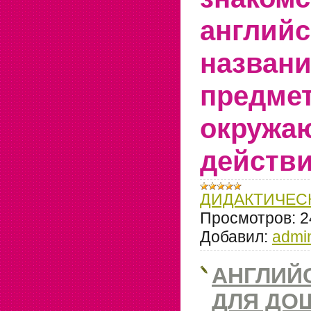
англий
назван
предме
окружа
действи
ДИДАКТИЧЕС
Просмотров:
2
Добавил:
admi
АНГЛИЙ
ДЛЯ ДО