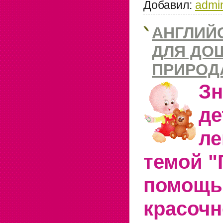
Добавил:
admi
АНГЛИЙ
ДЛЯ ДО
ПРИРОД
З
де
ле
темой "
помощ
красочн