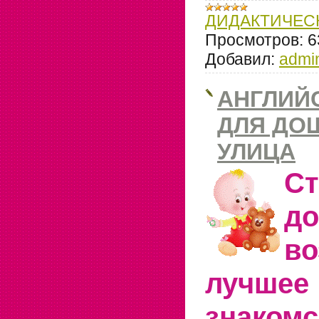
ДИДАКТИЧЕС
Просмотров:
6
Добавил:
admi
АНГЛИЙ
ДЛЯ ДО
УЛИЦА
С
д
в
лучшее
знак