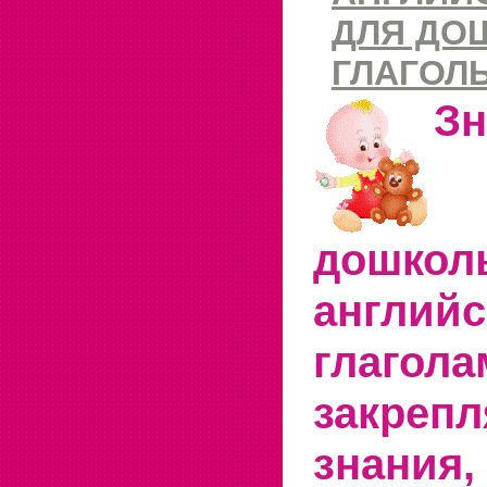
ДЛЯ ДО
ГЛАГОЛ
З
дошко
англий
глаг
закреп
знания