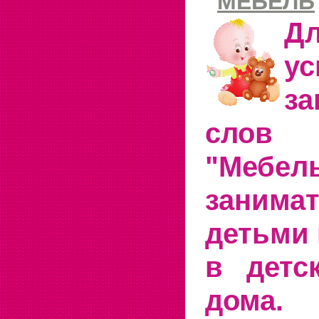
МЕБЕЛЬ
Д
ус
за
слов
"Мебель
зани
детьми
в детс
дома.