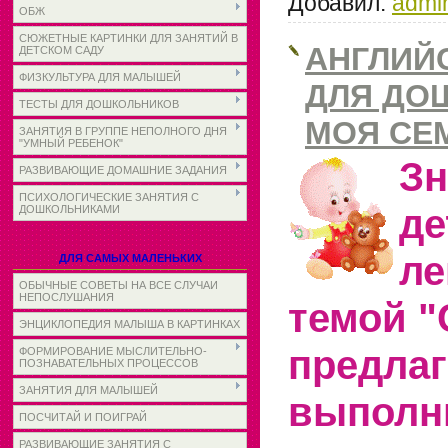
Добавил:
admi
ОБЖ
СЮЖЕТНЫЕ КАРТИНКИ ДЛЯ ЗАНЯТИЙ В
АНГЛИЙ
ДЕТСКОМ САДУ
ФИЗКУЛЬТУРА ДЛЯ МАЛЫШЕЙ
ДЛЯ ДО
ТЕСТЫ ДЛЯ ДОШКОЛЬНИКОВ
МОЯ СЕ
ЗАНЯТИЯ В ГРУППЕ НЕПОЛНОГО ДНЯ
"УМНЫЙ РЕБЕНОК"
З
РАЗВИВАЮЩИЕ ДОМАШНИЕ ЗАДАНИЯ
ПСИХОЛОГИЧЕСКИЕ ЗАНЯТИЯ С
де
ДОШКОЛЬНИКАМИ
ле
ДЛЯ САМЫХ МАЛЕНЬКИХ
ОБЫЧНЫЕ СОВЕТЫ НА ВСЕ СЛУЧАИ
НЕПОСЛУШАНИЯ
темой "
ЭНЦИКЛОПЕДИЯ МАЛЫША В КАРТИНКАХ
предла
ФОРМИРОВАНИЕ МЫСЛИТЕЛЬНО-
ПОЗНАВАТЕЛЬНЫХ ПРОЦЕССОВ
ЗАНЯТИЯ ДЛЯ МАЛЫШЕЙ
выполн
ПОСЧИТАЙ И ПОИГРАЙ
РАЗВИВАЮЩИЕ ЗАНЯТИЯ С