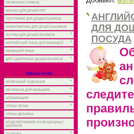
ПЕРВОКЛАССНИКОВ
ФИЗИКА ДЛЯ ДОШКОЛЯТ
АНГЛИЙ
ГЕОГРАФИЯ ДЛЯ ДОШКОЛЬНИКОВ
ДЛЯ ДО
ИНФОРМАТИКА ДЛЯ ДОШКОЛЬНИКОВ
ЛОГИКА ДЛЯ ДОШКОЛЬНИКОВ
ПОСУДА
АНГЛИЙСКИЙ ЯЗЫК ДЛЯ МАЛЫШЕЙ
Об
НЕМЕЦКИЙ ЯЗЫК
ДЛЯ ОДАРЕННЫХ ДОШКОЛЬНИКОВ
ан
УМЕЛЫЕ РУЧКИ
сл
МАЛЕНЬКИЙ ХУДОЖНИК
след
РАСКРАСКИ ДЛЯ МАЛЫШЕЙ
АППЛИКАЦИЯ
правил
УРОКИ ЛЕПКИ
УРОКИ ДИЗАЙНА
произн
МОДЕЛИРОВАНИЕ ИЗ ВОЗДУШНЫХ
ШАРИКОВ
ПОДЕЛКИ