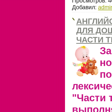
Просмотров:
4
Добавил:
admi
АНГЛИЙ
ДЛЯ ДО
ЧАСТИ Т
З
но
по
лексиче
"Части 
выполн