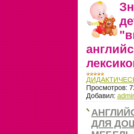
З
де
"в
английс
лексико
ДИДАКТИЧЕС
Просмотров:
7
Добавил:
admi
АНГЛИЙ
ДЛЯ ДО