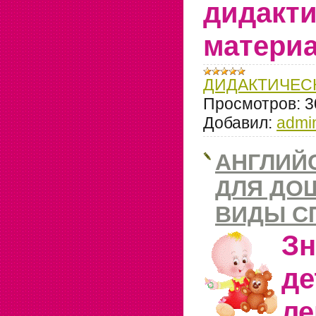
дидакти
материа
ДИДАКТИЧЕС
Просмотров:
3
Добавил:
admi
АНГЛИЙ
ДЛЯ ДО
ВИДЫ С
З
де
ле