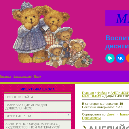
МИ
Воспит
десяти
Главная
|
Регистрация
|
Вход
МИШУТКИНА ШКОЛА
Главная
»
Файлы
»
АНГЛИЙСКИ
МАЛЕНЬКИХ
» ДИДАКТИЧЕСК
НОВОСТИ САЙТА
В категории материалов
:
19
РАЗВИВАЮЩИЕ ИГРЫ ДЛЯ
Показано материалов
:
1-19
ДОШКОЛЬНИКОВ
Сортировать по
:
Дате
·
Назва
РАЗВИТИЕ РЕЧИ
Просмотрам
ЗАНЯТИЯ ПО ОЗНАКОМЛЕНИЮ С
ХУДОЖЕСТВЕННОЙ ЛИТЕРАТУРОЙ