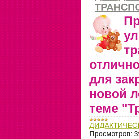
ТРАНСП
Пр
ул
тр
отлично
для зак
новой л
теме "Т
ДИДАКТИЧЕС
Просмотров:
3