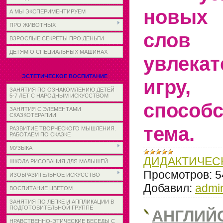
новых 
А МЫ ЭКСПЕРИМЕНТИРУЕМ
ПРО ЖИВОТНЫХ
сл
ВЗРОСЛЫЕ СЕКРЕТЫ ПРО ДЕНЬГИ
ДЕТЯМ О СПЕЦИАЛЬНЫХ МАШИНАХ
увлека
ЭСТЕТИЧЕСКОЕ ВОСПИТАНИЕ
игру
ЗАНЯТИЯ ПО ОЗНАКОМЛЕНИЮ ДЕТЕЙ
5-7 ЛЕТ С НАРОДНЫМ ИСКУССТВОМ
спосо
ЗАНЯТИЯ С ЭЛЕМЕНТАМИ
СКАЗКОТЕРАПИИ
тема.
РАЗВИТИЕ ТВОРЧЕСКОГО МЫШЛЕНИЯ.
РАБОТАЕМ ПО СКАЗКЕ
МУЗЫКА
ДИДАКТИЧЕС
ШКОЛА РИСОВАНИЯ ДЛЯ МАЛЫШЕЙ
Просмотров:
5
ИЗОБРАЗИТЕЛЬНОЕ ИСКУССТВО
Добавил:
admi
ВОСПИТАНИЕ ЦВЕТОМ
ЗАНЯТИЯ ПО ЛЕПКЕ И АППЛИКАЦИИ В
ПОДГОТОВИТЕЛЬНОЙ ГРУППЕ
АНГЛИЙ
НРАВСТВЕННО-ЭТИЧЕСКИЕ БЕСЕДЫ С