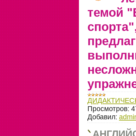
темой 
спорта"
предла
выполн
неслож
упражне
ДИДАКТИЧЕС
Просмотров:
4
Добавил:
admi
АНГЛИЙ