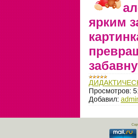
ал
ярким 
картин
превращ
забавну
ДИДАКТИЧЕС
Просмотров:
5
Добавил:
admi
Cop