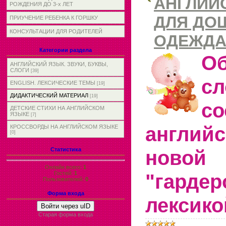
АНГЛИЙ
РОЖДЕНИЯ ДО 3-х ЛЕТ
ДЛЯ ДО
ПРИУЧЕНИЕ РЕБЕНКА К ГОРШКУ
КОНСУЛЬТАЦИИ ДЛЯ РОДИТЕЛЕЙ
ОДЕЖД
Категории раздела
О
АНГЛИЙСКИЙ ЯЗЫК. ЗВУКИ, БУКВЫ,
СЛОГИ
[39]
с
ENGLISH. ЛЕКСИЧЕСКИЕ ТЕМЫ
[19]
ДИДАКТИЧЕСКИЙ МАТЕРИАЛ
[19]
со
ДЕТСКИЕ СТИХИ НА АНГЛИЙСКОМ
ЯЗЫКЕ
[7]
английс
КРОССВОРДЫ НА АНГЛИЙСКОМ ЯЗЫКЕ
[0]
новой
Статистика
Онлайн всего:
1
Гостей:
1
"гардер
Пользователей:
0
Форма входа
лексико
Войти через uID
Старая форма входа