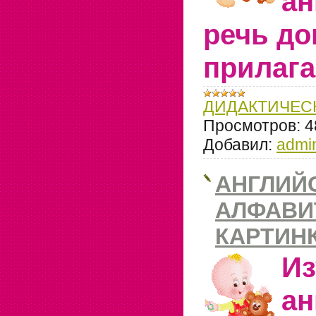
ан
речь д
прилага
ДИДАКТИЧЕС
Просмотров:
4
Добавил:
admi
АНГЛИЙ
АЛФАВИ
КАРТИН
Из
ан