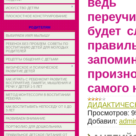
ведь
ИСКУССТВО ДЕТЯМ
переучи
ПЛОСКОСТНОЕ КОНСТРУИРОВАНИЕ
будет с
РОДИТЕЛЯМ
ВЫБИРАЕМ ИМЯ МЫЛЫШУ
правил
РЕБЕНОК БЕЗ ПРОБЛЕМ. СОВЕТЫ ПО
ВОСПИТАНИЮ ДЕТЕЙ ДЛЯ МОЛОДЫХ
РОДИТЕЛЕЙ
запо
РЕЦЕПТЫ ОБЩЕНИЯ С ДЕТЬМИ
ФИЗИЧЕСКОЕ И ПСИХИЧЕСКОЕ
произ
РАЗВИТИЕ ДЕТЕЙ
КАК ИГРАТЬ С РЕБЕНКОМ? РАЗВИТИЕ
самого 
ВОСПРИЯТИЯ, ПАМЯТИ, МЫШЛЕНИЯ И
РЕЧИ У ДЕТЕЙ 1-5 ЛЕТ
МЕТОД МОНТЕССОРИ В ВОСПИТАНИИ
РЕБЕНКА
ДИДАКТИЧЕС
КАК ВОСПИТЫВАТЬ НЕПОСЕДУ ОТ 0 ДО
3 ЛЕТ
Просмотров:
9
РАЗВИВАЕМ ВНИМАНИЕ
Добавил:
admi
ПОРТФОЛИО ДЛЯ ДОШКОЛЬНИКА
ПРАВИЛЬНОЕ ДЕТСКОЕ ПИТАНИЕ ОТ