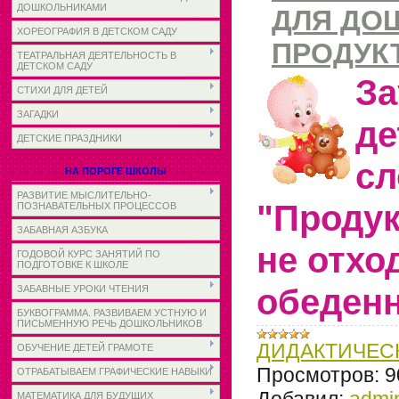
ДОШКОЛЬНИКАМИ
ДЛЯ ДО
ХОРЕОГРАФИЯ В ДЕТСКОМ САДУ
ПРОДУК
ТЕАТРАЛЬНАЯ ДЕЯТЕЛЬНОСТЬ В
ДЕТСКОМ САДУ
За
СТИХИ ДЛЯ ДЕТЕЙ
ЗАГАДКИ
де
ДЕТСКИЕ ПРАЗДНИКИ
сл
НА ПОРОГЕ ШКОЛЫ
РАЗВИТИЕ МЫСЛИТЕЛЬНО-
"Продук
ПОЗНАВАТЕЛЬНЫХ ПРОЦЕССОВ
ЗАБАВНАЯ АЗБУКА
не отхо
ГОДОВОЙ КУРС ЗАНЯТИЙ ПО
ПОДГОТОВКЕ К ШКОЛЕ
обеденн
ЗАБАВНЫЕ УРОКИ ЧТЕНИЯ
БУКВОГРАММА. РАЗВИВАЕМ УСТНУЮ И
ПИСЬМЕННУЮ РЕЧЬ ДОШКОЛЬНИКОВ
ДИДАКТИЧЕС
ОБУЧЕНИЕ ДЕТЕЙ ГРАМОТЕ
Просмотров:
9
ОТРАБАТЫВАЕМ ГРАФИЧЕСКИЕ НАВЫКИ
Добавил:
admi
МАТЕМАТИКА ДЛЯ БУДУЩИХ