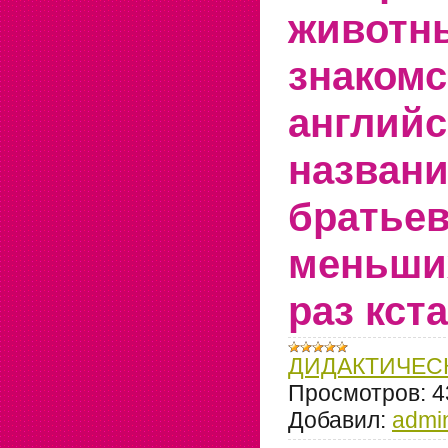
живо
знак
англий
назван
брать
меньши
раз кста
ДИДАКТИЧЕС
Просмотров:
4
Добавил:
admi