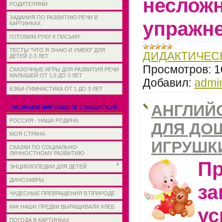
неслож
РОДИТЕЛЯМИ
ЗАДАНИЯ ПО РАЗВИТИЮ РЕЧИ В
упражне
КАРТИНКАХ
ГОТОВИМ РУКУ К ПИСЬМУ
ТЕСТЫ "ЧТО Я ЗНАЮ И УМЕЮ" ДЛЯ
ДИДАКТИЧЕС
ДЕТЕЙ 2-3 ЛЕТ
Просмотров:
1
СКАЗОЧНЫЕ ИГРЫ ДЛЯ РАЗВИТИЯ РЕЧИ
МАЛЫШЕЙ ОТ 1,5 ДО 3 ЛЕТ
Добавил:
admi
БЭБИ-ГИМНАСТИКА ОТ 1 ДО 3 ЛЕТ
АНГЛИЙ
ПОЗНАЕМ МИР ВМЕСТЕ С МИШУТКОЙ
РОССИЯ - НАША РОДИНА
ДЛЯ ДО
МОЯ СТРАНА
ИГРУШК
СКАЗКИ ПО СОЦИАЛЬНО-
ЛИЧНОСТНОМУ РАЗВИТИЮ
Пр
ЭНЦИКЛОПЕДИИ ДЛЯ ДЕТЕЙ
ДИНОЗАВРЫ
з
ЧУДЕСНЫЕ ПРЕВРАЩЕНИЯ В ПРИРОДЕ
КАК НАШИ ПРЕДКИ ВЫРАЩИВАЛИ ХЛЕБ
ус
ПОГОДА В КАРТИНКАХ