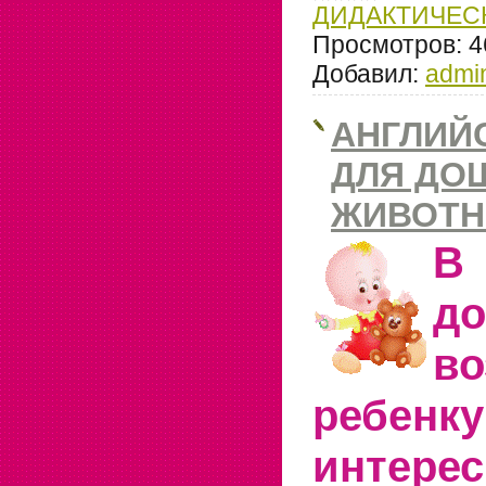
ДИДАКТИЧЕС
Просмотров:
4
Добавил:
admi
АНГЛИЙ
ДЛЯ ДО
ЖИВОТ
В
д
во
ребен
интере